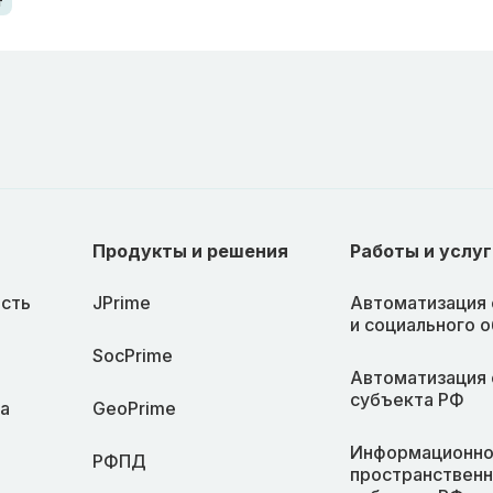
т
Продукты и решения
Работы и услуг
сть
JPrime
Автоматизация 
и социального 
SocPrime
Автоматизация 
субъекта РФ
а
GeoPrime
Информационно
РФПД
пространственн