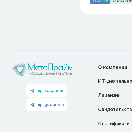
geoprime
экопаспор
О компании
ИТ-деятельно
mp_socprime
Лицензии
mp_geoprime
Свидетельств
Сертификаты