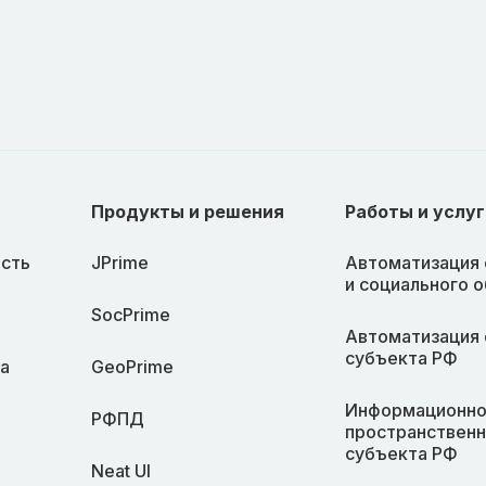
Продукты и решения
Работы и услуг
сть
JPrime
Автоматизация 
и социального 
SocPrime
Автоматизация 
субъекта РФ
а
GeoPrime
Информационно
РФПД
пространственн
субъекта РФ
Neat UI