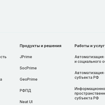
Продукты и решения
Работы и услуг
сть
JPrime
Автоматизация 
и социального 
SocPrime
Автоматизация 
субъекта РФ
а
GeoPrime
Информационно
РФПД
пространственн
субъекта РФ
Neat UI