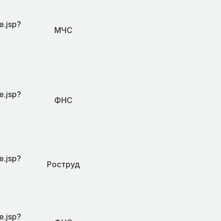
e.jsp?
МЧС
e.jsp?
ФНС
e.jsp?
Роструд
e.jsp?