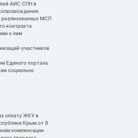
лей АИС СПН в
 сопровождения.
е реализованных МСП
го контракта
ми к ним
низаций-участников
м Единого портала
нам социально
а оплату ЖКУ в
спублики Крым от 8
анам компенсации
тение твердого