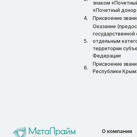
знаком «Почетный
«Почетный донор
4.
Присвоение звани
Оказание (предос
государственной
5.
отдельным катег
территории субъ
Федерации
Присвоение звани
6.
Республики Крым
О компании