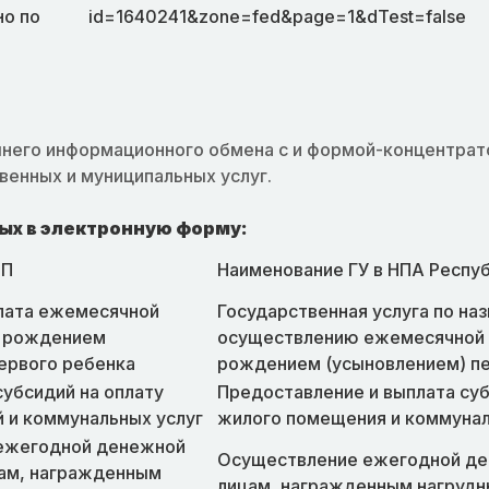
но по
id=1640241&zone=fed&page=1&dTest=false
него информационного обмена с и формой-концентрат
венных и муниципальных услуг.
х в электронную форму:
СП
Наименование ГУ в НПА Респу
плата ежемесячной
Государственная услуга по на
с рождением
осуществлению ежемесячной в
ервого ребенка
рождением (усыновлением) пе
убсидий на оплату
Предоставление и выплата суб
 и коммунальных услуг
жилого помещения и коммунал
ежегодной денежной
Осуществление ежегодной де
ам, награжденным
лицам, награжденным нагрудн