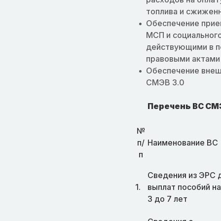
топлива и сжиженн
Обеспечение прием
МСП и социального
действующими в п
правовыми актами 
Обеспечение внеш
СМЭВ 3.0
Перечень ВС СМЭВ
№
п/
Наименование ВС
п
Сведения из ЭРС 
1.
выплат пособий на
3 до 7 лет