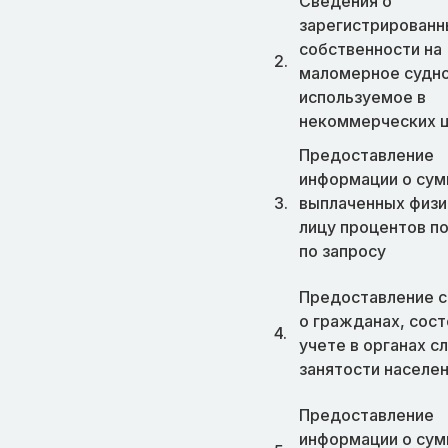
Сведения о
зарегистрированн
собственности на
2.
маломерное судно
используемое в
некоммерческих 
Предоставление
информации о су
3.
выплаченных физ
лицу процентов п
по запросу
Предоставление 
о гражданах, сос
4.
учете в органах 
занятости населе
Предоставление
информации о су