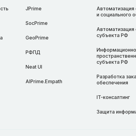
сть
JPrime
Автоматизация 
и социального 
SocPrime
Автоматизация 
субъекта РФ
а
GeoPrime
Информационно
РФПД
пространственн
субъекта РФ
Neat UI
Разработка зак
AIPrime.Empath
обеспечения
IT-консалтинг
Защита информ