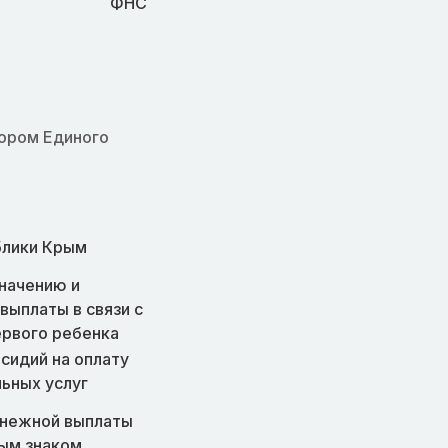
ФНС
ором Единого
блики Крым
значению и
ыплаты в связи с
рвого ребенка
сидий на оплату
ьных услуг
нежной выплаты
ым знаком