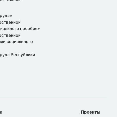
труда»
рственной
циального пособия»
рственной
нии социального
труда Республики
и
Проекты