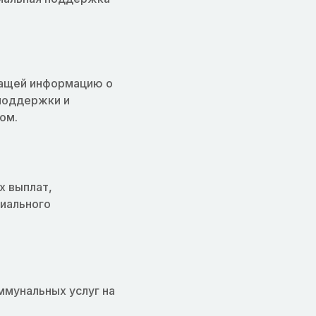
жащей информацию о
поддержки и
ом.
х выплат,
иального
ммунальных услуг на