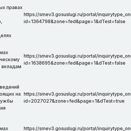
ых правах
https://smev3.gosuslugi.ru/portal/inquirytype_on
,
id=1364798&zone=fed&page=1&dTest=false
целях
ммах
https://smev3.gosuslugi.ru/portal/inquirytype_on
ическому
id=1638695&zone=fed&page=1&dTest=false
о вкладам
сведений
тоящих на
https://smev3.gosuslugi.ru/portal/inquirytype_on
службы
id=2027027&zone=fed&page=1&dTest=true
ния
ммах
https://smev3.gosuslugi.ru/portal/inquirytype_on