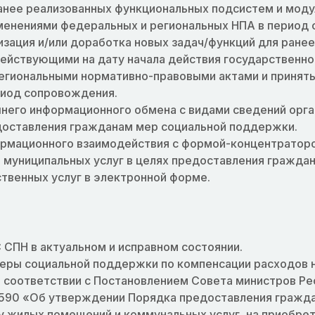
нее реализованных функциональных подсистем и моду
зменениями федеральных и региональных НПА в период
изация и/или доработка новых задач/функций для ране
действующими на дату начала действия государственно
егиональными нормативно-правовыми актами и приняты
риод сопровождения.
него информационного обмена с видами сведений орга
доставления гражданам мер социальной поддержки.
рмационного взаимодействия с формой-концентраторо
 муниципальных услуг в целях предоставления гражда
твенных услуг в электронной форме.
СПН в актуальном и исправном состоянии.
еры социальной поддержки по компенсации расходов н
 соответствии с Постановлением Совета министров Ре
№ 590 «Об утверждении Порядка предоставления гражд
у жилых помещений и коммунальных услуг, на приобре