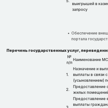
5.
выигрышей в кази
запросу
Обеспечение внеш
портала государст
Перечень государственных услуг, переведенны
№
Наименование М
п/п
Назначение и вы
1.
выплаты в связи 
(усыновлением) п
Предоставление с
2.
жилых помещений
Предоставление 
выплаты граждан
3.